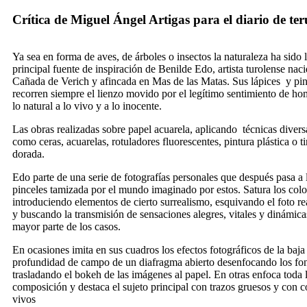
Crítica de Miguel Ángel Artigas para el diario de ter
Ya sea en forma de aves, de árboles o insectos la naturaleza ha sido 
principal fuente de inspiración de Benilde Edo, artista turolense nac
Cañada de Verich y afincada en Mas de las Matas. Sus lápices y pin
recorren siempre el lienzo movido por el legítimo sentimiento de ho
lo natural a lo vivo y a lo inocente.
Las obras realizadas sobre papel acuarela, aplicando técnicas divers
como ceras, acuarelas, rotuladores fluorescentes, pintura plástica o ti
dorada.
Edo parte de una serie de fotografías personales que después pasa a 
pinceles tamizada por el mundo imaginado por estos. Satura los colo
introduciendo elementos de cierto surrealismo, esquivando el foto r
y buscando la transmisión de sensaciones alegres, vitales y dinámica
mayor parte de los casos.
En ocasiones imita en sus cuadros los efectos fotográficos de la baja
profundidad de campo de un diafragma abierto desenfocando los fo
trasladando el bokeh de las imágenes al papel. En otras enfoca toda 
composición y destaca el sujeto principal con trazos gruesos y con c
vivos