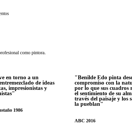
entos
profesional como pintora.
e en torno a un
"Benilde Edo pinta des
 entremezclado de ideas
compromiso con la natu
tas, impresionistas y
por lo que sus cuadros r
nistas"
el sentimiento de su alm
través del paisaje y los 
la pueblan"
staño 1986
ABC 2016