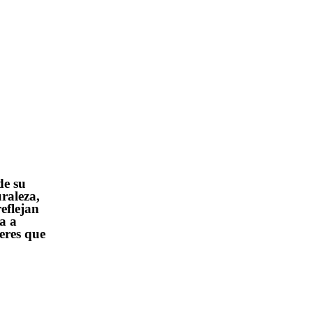
de su
raleza,
eflejan
a a
seres que