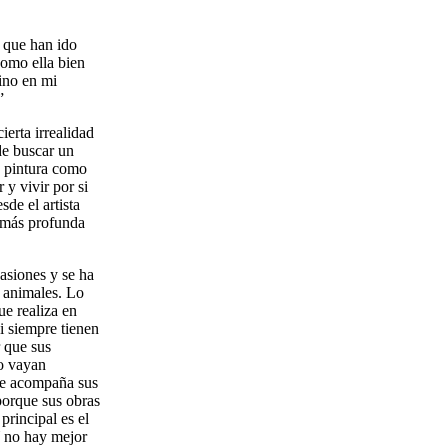
s que han ido
 como ella bien
ino en mi
”
erta irrealidad
 de buscar un
la pintura como
 y vivir por si
de el artista
a más profunda
asiones y se ha
s animales. Lo
ue realiza en
i siempre tienen
r que sus
 o vayan
e acompaña sus
porque sus obras
principal es el
Y no hay mejor