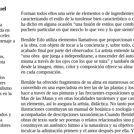
uel
Forman todos ellos una serie de elementos o de ingrediente
caracterizando el estilo de la turolense bien característico o
ha dicho en alguna ocasión “una fusión de estilos que comb
la
puchero particular en que mezclo lo que veo y lo que siento
ida en
celes
Benilde Edo utiliza elementos llamativos que proporcionan ci
menaje a
a la obra, con objeto de tocar a la conciencia y, sobre todo,
acabado final por parte del observador. La artista entiende 
“una obra que juega a independizarse, a trascender del autor
as,
misma a través de los ojos con los que se mira” y también des
nta
desde la imagen, ritmo, color y composición ofrece su alm
en cada composición.
los
Benilde ha ofrecido fragmentos de su alma en numerosas oc
res
convertido en una especialista en leer las de las plantas y lo
ealismo
hace a traves de sus pinturas y las frecuentes exposiciones q
s en la
Mas de las Matas y en otras localidades turolenses y que cas
un elemento, así lo asegura la artista, didáctica. No tanto po
ilustraciones constituyan un manual de botánica o zoología
ndos y
acompañadas de descripciones taxonómicas-Cuando Benild
la
obras de texto suele ser poemas o relatos relacionados sino 
olores
constituyen un auténtico himno a la naturaleza y su objetivo 
inculcar la admiración primero y el amor después por ella. 